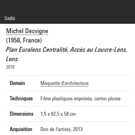
Credits
© Michel Desvigne
Michel Desvigne
Photo credits : Centre Pompidou, MNAM-CCI/Georges Meguerditchian/Dist.
GrandPalaisRmn
(1958, France)
Image reference : 4N26676
Image presentation :
Plan Euralens Centralité, Accès au Louvre-Lens,
GrandPalaisRmnPhoto
Lens
2010
Domain
Maquette d'architecture
Techniques
Films plastiques imprimés, carton plume
Dimensions
1,5 x 82,5 x 58 cm
Acquisition
Don de l'artiste, 2013