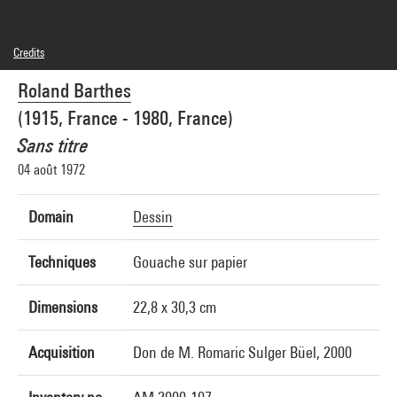
Credits
© droits réservés
Roland Barthes
Photo credits : Centre Pompidou, MNAM-CCI/Philippe Migeat/Dist. GrandPalaisRmn
Image reference : 4N66084
(1915, France - 1980, France)
Image presentation :
GrandPalaisRmnPhoto
Sans titre
04 août 1972
Domain
Dessin
Techniques
Gouache sur papier
Dimensions
22,8 x 30,3 cm
Acquisition
Don de M. Romaric Sulger Büel, 2000