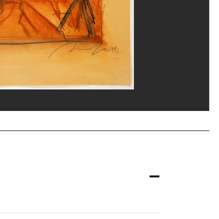
la documentation photographique du MNAM/Dist. GrandPalaisRmn