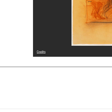
Credits
© Alfred Hrdlicka
Photo credits : Centre Pompidou, MNAM-CCI/Service de 
Image reference : 4R10688 [1983 CX 0363]
Image presentation :
GrandPalaisRmnPhoto