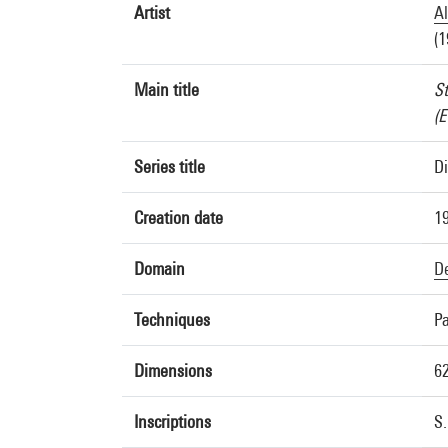
Artist
Al
(1
Main title
St
(E
Series title
Di
Creation date
1
Domain
D
Techniques
Pa
Dimensions
62
Inscriptions
S