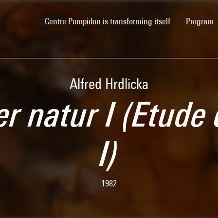
(current)
Centre Pompidou is transforming itself
Program
Alfred Hrdlicka
r natur I (Etude
I)
1982