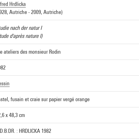
fred Hrdlicka
928, Autriche - 2009, Autriche)
udie nach der natur I
tude d'après nature I)
e ateliers des monsieur Rodin
982
essin
stel, fusain et craie sur papier vergé orange
,6 x 48,3 cm
.D.B.DR. : HRDLICKA 1982