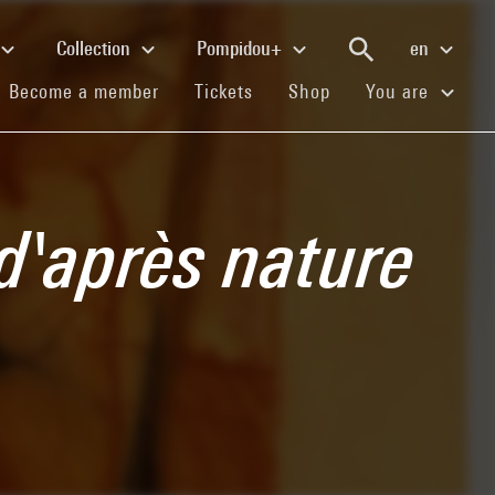
Collection
Pompidou+
en
(current)
(current)
(current)
Become a member
Tickets
Shop
You are
 d'après nature