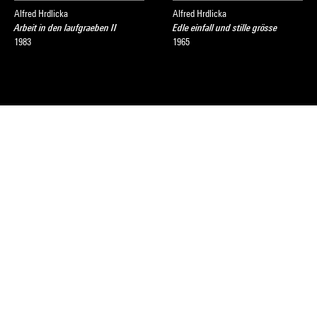
Alfred Hrdlicka
Alfred Hrdlicka
Arbeit in den laufgraeben II
Edle einfall und stille grösse
1983
1965