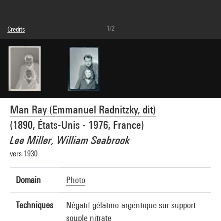
1/2
Credits
© Man Ray Trust / Adagp, Paris
Image reference : 4G06575
Man Ray (Emmanuel Radnitzky, dit)
(1890, États-Unis - 1976, France)
Lee Miller, William Seabrook
vers 1930
Domain
Photo
Techniques
Négatif gélatino-argentique sur support
souple nitrate