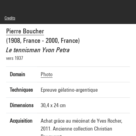
Credits
© Fonds Pierre Boucher
Pierre Boucher
Photo credits : Centre Pompidou, MNAM-CCI/Georges Meguerditchian/Dist.
GrandPalaisRmn
(1908, France - 2000, France)
Image reference : 4N68813
Image presentation :
Le tennisman Yvon Petra
GrandPalaisRmnPhoto
vers 1937
Domain
Photo
Techniques
Epreuve gélatino-argentique
Dimensions
30,4 x 24 cm
Acquisition
Achat grâce au mécénat de Yves Rocher,
2011. Ancienne collection Christian