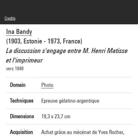
Credits
© droits réservés
Ina Bandy
Photo credits : Centre Pompidou, MNAM-CCI/Georges Meguerditchian/Dist.
GrandPalaisRmn
(1903, Estonie - 1973, France)
Image reference : 4N66581
Image presentation :
La discussion s'engage entre M. Henri Matisse
GrandPalaisRmnPhoto
et l'imprimeur
vers 1948
Domain
Photo
Techniques
Epreuve gélatino-argentique
Dimensions
19,3 x 23,7 cm
Acquisition
Achat grâce au mécénat de Yves Rocher,