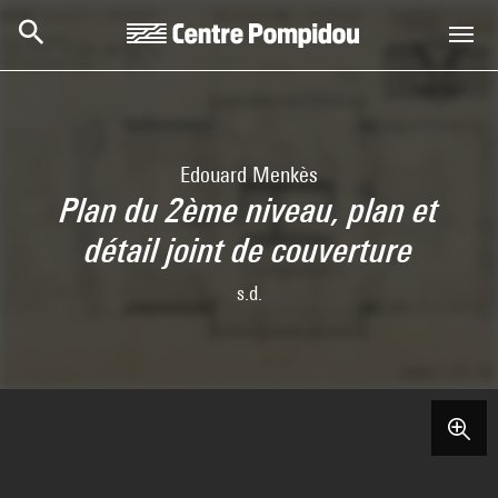
Skip to main content
Centre Pompidou
Edouard Menkès
Plan du 2ème niveau, plan et
détail joint de couverture
s.d.