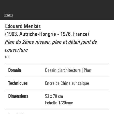
Credits
© Edouard Menkès
Edouard Menkès
Photo credits : Centre Pompidou, MNAM-CCI/Georges Meguerditchian/Dist.
GrandPalaisRmn
(1903, Autriche-Hongrie - 1976, France)
Image reference : 4N26774
Image presentation :
Plan du 2ème niveau, plan et détail joint de
GrandPalaisRmnPhoto
couverture
s.d.
Domain
Dessin d'architecture
|
Plan
Techniques
Encre de Chine sur calque
Dimensions
53 x 78 cm
Echelle 1/20ème