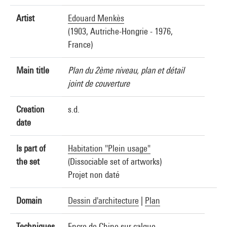
Artist
Edouard Menkès
(1903, Autriche-Hongrie - 1976,
France)
Main title
Plan du 2ème niveau, plan et détail
joint de couverture
Creation
s.d.
date
Is part of
Habitation "Plein usage"
the set
(Dissociable set of artworks)
Projet non daté
Domain
Dessin d'architecture
|
Plan
Techniques
Encre de Chine sur calque