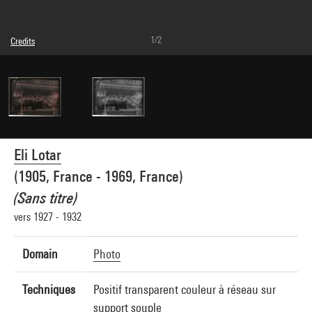
1/2
Credits
© Eli Lotar
Photo credits : Centre Pompidou, MNAM-CCI/Dist. GrandPalaisRmn
Image reference : 4G26280
Image presentation :
GrandPalaisRmnPhoto
Eli Lotar
(1905, France - 1969, France)
(Sans titre)
vers 1927 - 1932
Domain
Photo
Techniques
Positif transparent couleur à réseau sur
support souple