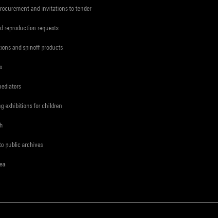
procurement and invitations to tender
d reproduction requests
tions and spinoff products
s
mediators
ng exhibitions for children
ch
to public archives
rea