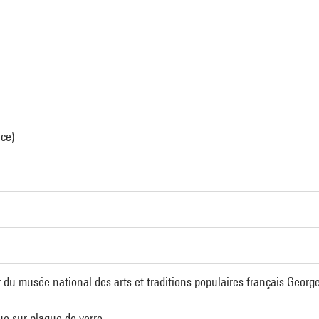
nce)
 du musée national des arts et traditions populaires français Georg
ue sur plaque de verre