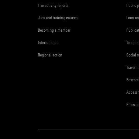
The activity reports
Public 
Jobs and training courses
Loan an
Becoming a member
Publica
International
Teacher
Regional action
Social 
Travelli
Resear
Access 
Press a