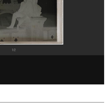
1/2
alaisRmn