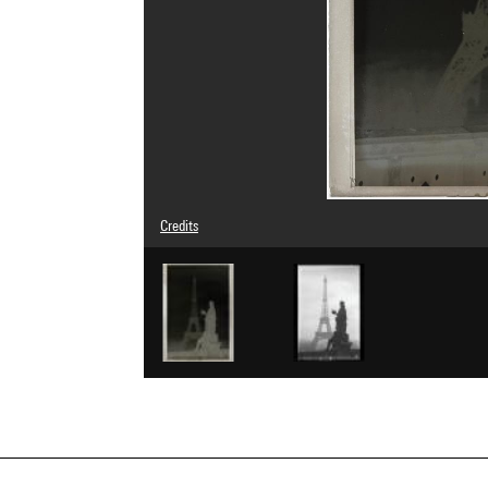
Credits
© Eli Lotar
Photo credits : Centre Pompidou, MNAM-CCI/Dist. GrandP
Image reference : 4G26371
Image presentation :
GrandPalaisRmnPhoto