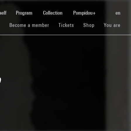
(current)
self
Program
Collection
Pompidou+
en
(current)
(current)
(current)
Become a member
Tickets
Shop
You are
e