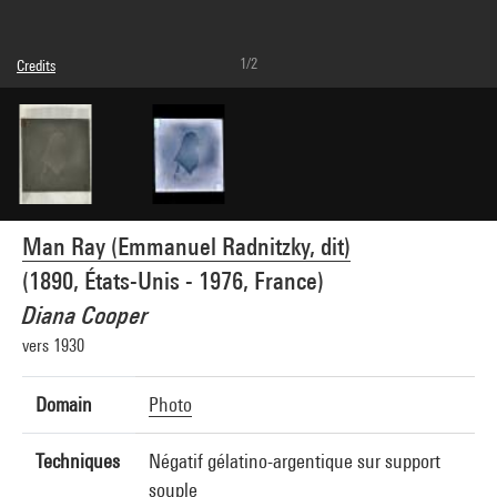
1/2
Credits
© Man Ray Trust / Adagp, Paris
Image reference : 4G02723
Man Ray (Emmanuel Radnitzky, dit)
(1890, États-Unis - 1976, France)
Diana Cooper
vers 1930
Domain
Photo
Techniques
Négatif gélatino-argentique sur support
souple