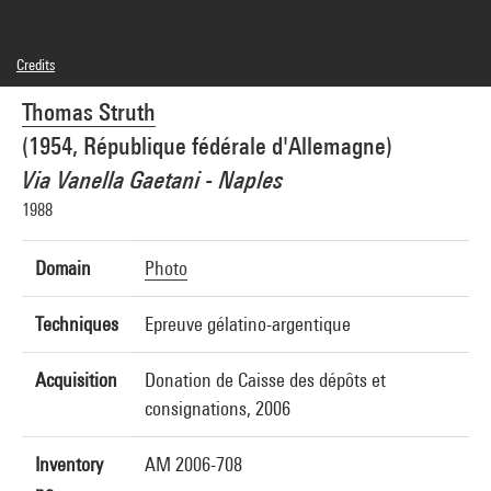
Credits
© Thomas Struth
Thomas Struth
Photo credits : Centre Pompidou, MNAM-CCI/Bertrand Prévost/Dist. GrandPalaisRmn
Image reference : 4N09250
(1954, République fédérale d'Allemagne)
Image presentation :
GrandPalaisRmnPhoto
Via Vanella Gaetani - Naples
1988
Domain
Photo
Techniques
Epreuve gélatino-argentique
Acquisition
Donation de Caisse des dépôts et
consignations, 2006
Inventory
AM 2006-708