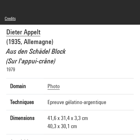
Credits
© Dieter Appelt
Dieter Appelt
Photo credits : Centre Pompidou, MNAM-CCI/Philippe Migeat/Dist. GrandPalaisRmn
Image reference : 4N00601
(1935, Allemagne)
Image presentation :
GrandPalaisRmnPhoto
Aus den Schädel Block
(Sur l'appui-crâne)
1979
Domain
Photo
Techniques
Epreuve gélatino-argentique
Dimensions
41,6 x 31,4 x 3,3 cm
40,3 x 30,1 cm