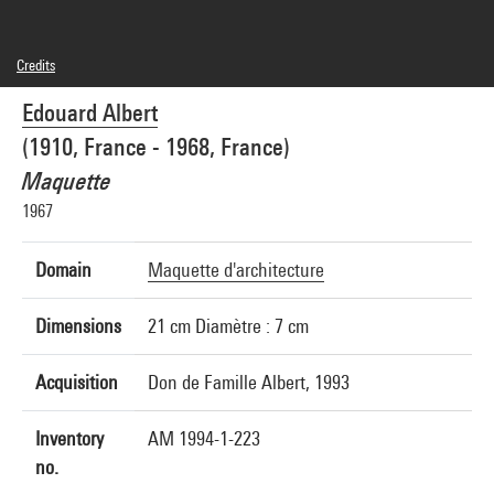
Credits
© droits réservés
Edouard Albert
Photo credits : Centre Pompidou, MNAM-CCI/J.C. Planchet et G.
Meguerditchian/Dist. GrandPalaisRmn
(1910, France - 1968, France)
Image reference : 4R13545 [1994 CX 3254]
Maquette
1967
Domain
Maquette d'architecture
Dimensions
21 cm Diamètre : 7 cm
Acquisition
Don de Famille Albert, 1993
Inventory
AM 1994-1-223
no.