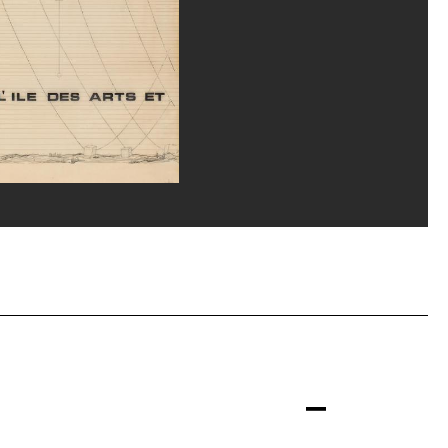
erditchian/Dist. GrandPalaisRmn