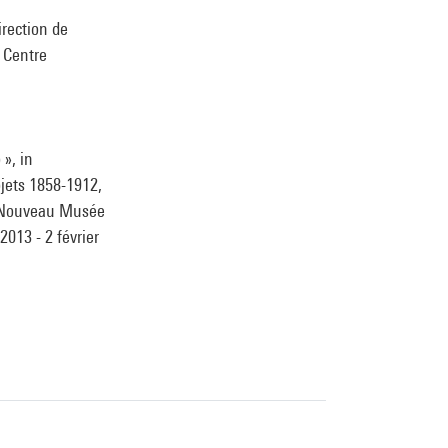
irection de
u Centre
», in
ojets 1858-1912,
o, Nouveau Musée
2013 - 2 février