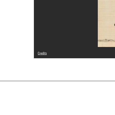
Credits
© droits réservés
Photo credits : Centre Pompidou, MNAM-CCI/Georges Megu
Image reference : 4N26243
Image presentation :
GrandPalaisRmnPhoto