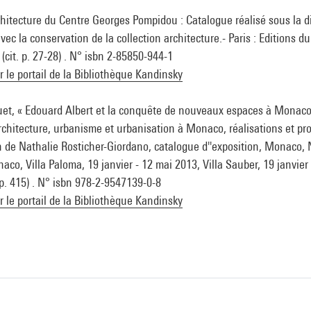
chitecture du Centre Georges Pompidou : Catalogue réalisé sous la d
ec la conservation de la collection architecture.- Paris : Editions d
cit. p. 27-28) . N° isbn 2-85850-944-1
ur le portail de la Bibliothèque Kandinsky
et, « Edouard Albert et la conquête de nouveaux espaces à Monaco 
chitecture, urbanisme et urbanisation à Monaco, réalisations et pr
on de Nathalie Rosticher-Giordano, catalogue d''exposition, Monac
co, Villa Paloma, 19 janvier - 12 mai 2013, Villa Sauber, 19 janvier 
 p. 415) . N° isbn 978-2-9547139-0-8
ur le portail de la Bibliothèque Kandinsky