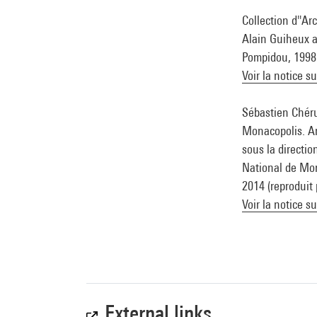
Collection d''Ar
Alain Guiheux av
Pompidou, 1998 (
Voir la notice s
Sébastien Chéru
Monacopolis. Ar
sous la directi
National de Mona
2014 (reproduit
Voir la notice s
External links