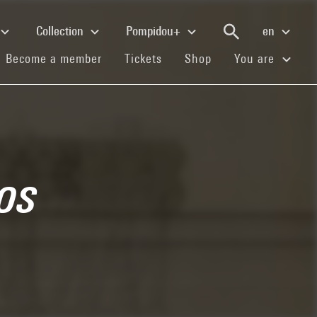
Collection
Pompidou+
en
(current)
(current)
(current)
Become a member
Tickets
Shop
You are
os