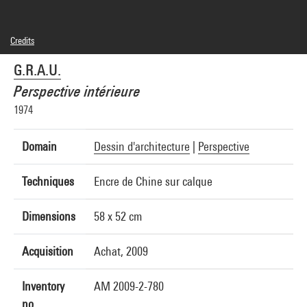
Credits
© G.R.A.U./Alessandro Anselmi, Giuseppe Patane
G.R.A.U.
Photo credits : Centre Pompidou, MNAM-CCI/Georges Meguerditchian/Dist.
GrandPalaisRmn
Perspective intérieure
Image reference : 4N24236
Image presentation :
1974
GrandPalaisRmnPhoto
Domain
Dessin d'architecture
|
Perspective
Techniques
Encre de Chine sur calque
Dimensions
58 x 52 cm
Acquisition
Achat, 2009
Inventory
AM 2009-2-780
no.