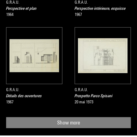
G.R.A.U.
G.R.A.U.
Perspective et plan
Perspective intérieure, esquisse
1964
1967
G.R.A.U.
G.R.A.U.
Détails des ouvertures
Prospetto Parco Spisani
1967
20 mai 1973
Show more