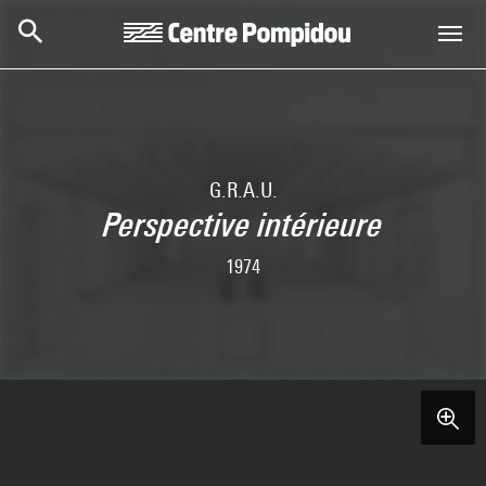
Skip to main content
Centre Pompidou
G.R.A.U.
Perspective intérieure
1974