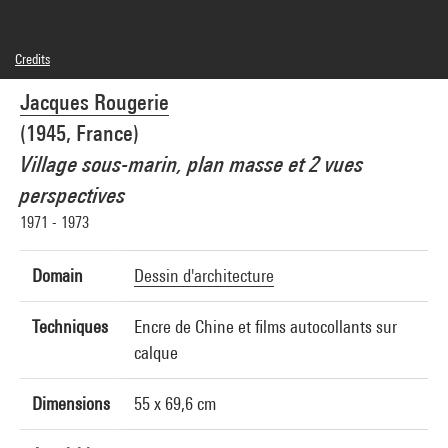
Credits
© Jacques Rougerie
Jacques Rougerie
Photo credits : Centre Pompidou, MNAM-CCI/Georges Meguerditchian/Dist.
GrandPalaisRmn
(1945, France)
Image reference : 4N21110
Image presentation :
Village sous-marin, plan masse et 2 vues
GrandPalaisRmnPhoto
perspectives
1971 - 1973
Domain
Dessin d'architecture
Techniques
Encre de Chine et films autocollants sur
calque
Dimensions
55 x 69,6 cm