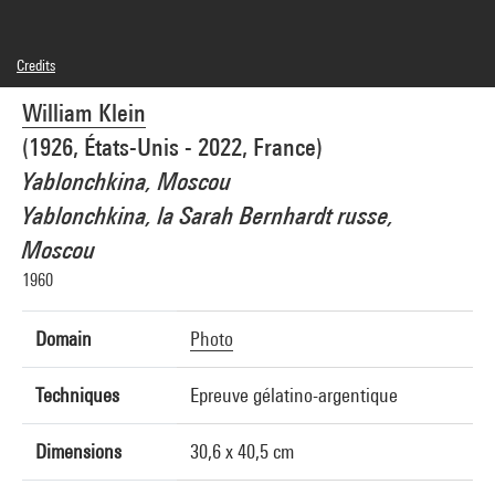
Credits
© William Klein Estate
William Klein
Photo credits : Centre Pompidou, MNAM-CCI/Hélène Mauri/Dist. GrandPalaisRmn
Image reference : 4Y07305
(1926, États-Unis - 2022, France)
Image presentation :
GrandPalaisRmnPhoto
Yablonchkina, Moscou
Yablonchkina, la Sarah Bernhardt russe,
Moscou
1960
Domain
Photo
Techniques
Epreuve gélatino-argentique
Dimensions
30,6 x 40,5 cm