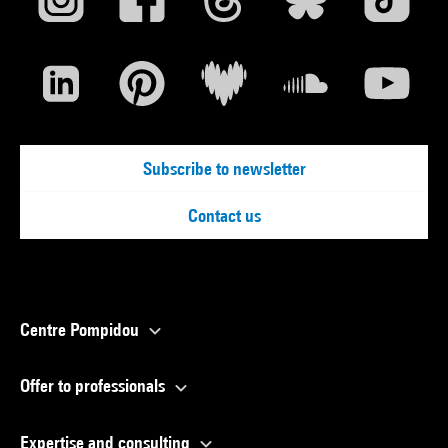
Voir la notice sur le portail de la Bibliothèque Kandinsky
Julio González - collection : Paris, Centre Pompidou-Musée
national d''art moderne, 4 juillet-8 octobre 2007. - Paris :
éditions du Centre Pompidou, 2007 (sous la dir. de Brigitte
Leal) (cat. n° 157 cit. p. 214 et reprod. coul. p. 214-215) . N°
Subscribe to newsletter
isbn 978-2-84426-323-0
Voir la notice sur le portail de la Bibliothèque Kandinsky
Contact us
Centre Pompidou
Offer to professionals
Expertise and consulting