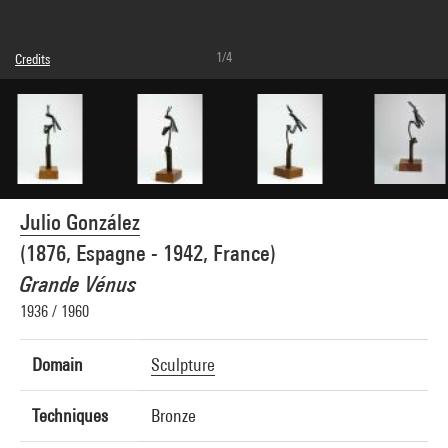
1/4
Credits
Caption : Vue n°1
Domaine public
Photo credits : Centre Pompidou, MNAM-CCI/Philippe Migeat/Dist. GrandPalaisRmn
Image reference : 4N03304
Image presentation :
GrandPalaisRmnPhoto
Julio González
(1876, Espagne - 1942, France)
Grande Vénus
1936 / 1960
Domain
Sculpture
Techniques
Bronze