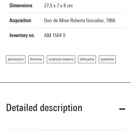
Dimensions
27,5 x 7 x 8 cm
Acquisition
Don de Mme Roberta González, 1966
Inventory no.
AM 1504 S
abstraction
filiforme
sculpture linéaire
silhouette
spatialité
Detailed description