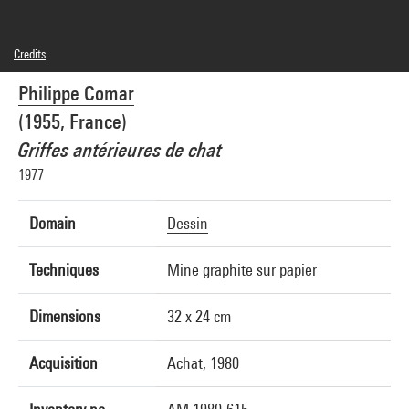
Credits
© Adagp, Paris
Philippe Comar
Photo credits : Centre Pompidou, MNAM-CCI/Philippe Migeat/Dist. GrandPalaisRmn
Image reference : 4N79540
(1955, France)
Image presentation :
GrandPalaisRmnPhoto
Griffes antérieures de chat
1977
Domain
Dessin
Techniques
Mine graphite sur papier
Dimensions
32 x 24 cm
Acquisition
Achat, 1980