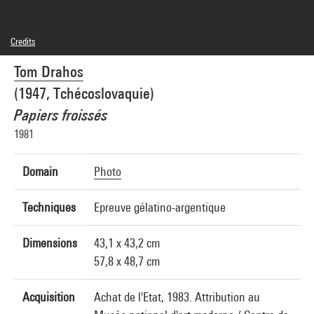
Credits
© Adagp, Paris
Tom Drahos
Photo credits : Centre Pompidou, MNAM-CCI/Georges Meguerditchian/Dist.
GrandPalaisRmn
(1947, Tchécoslovaquie)
Image reference : 4N76467
Image presentation :
Papiers froissés
GrandPalaisRmnPhoto
1981
Domain
Photo
Techniques
Epreuve gélatino-argentique
Dimensions
43,1 x 43,2 cm
57,8 x 48,7 cm
Acquisition
Achat de l'Etat, 1983. Attribution au