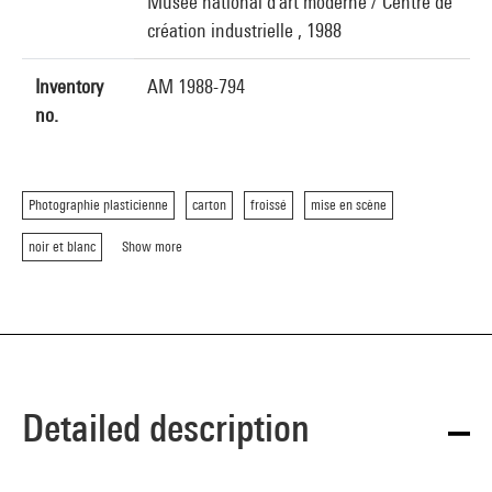
Musée national d'art moderne / Centre de
création industrielle , 1988
Inventory
AM 1988-794
no.
Photographie plasticienne
carton
froissé
mise en scène
noir et blanc
Show more
Detailed description