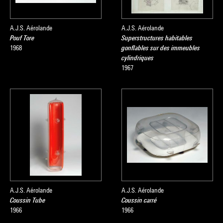
A.J.S. Aérolande
A.J.S. Aérolande
Pouf Tore
Superstructures habitables
1968
gonflables sur des immeubles
cylindriques
1967
A.J.S. Aérolande
A.J.S. Aérolande
Coussin Tube
Coussin carré
1966
1966