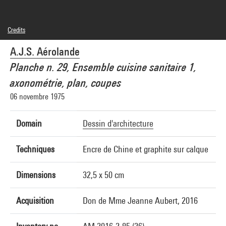
Credits
© Aérolande
A.J.S. Aérolande
Photo credits : Centre Pompidou, MNAM-CCI/Hélène Mauri/Dist. GrandPalaisRmn
Image reference : 4N35994
Planche n. 29, Ensemble cuisine sanitaire 1,
Image presentation :
GrandPalaisRmnPhoto
axonométrie, plan, coupes
06 novembre 1975
Domain
Dessin d'architecture
Techniques
Encre de Chine et graphite sur calque
Dimensions
32,5 x 50 cm
Acquisition
Don de Mme Jeanne Aubert, 2016