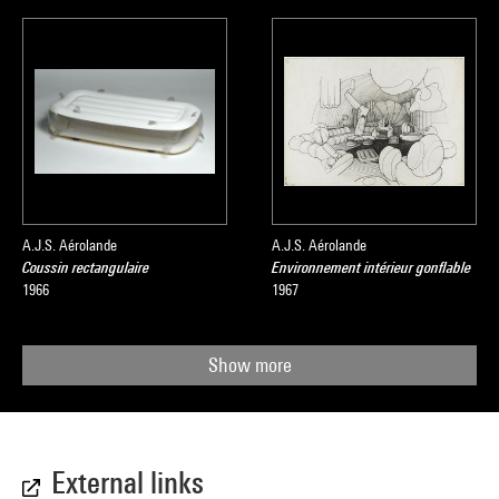
A.J.S. Aérolande
A.J.S. Aérolande
Coussin rectangulaire
Environnement intérieur gonflable
1966
1967
Show more
External links