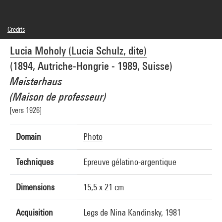
Credits
© Adagp, Paris
Lucia Moholy (Lucia Schulz, dite)
Photo credits : Centre Pompidou, MNAM-CCI/Georges Meguerditchian/Dist.
GrandPalaisRmn
(1894, Autriche-Hongrie - 1989, Suisse)
Image reference : 4F70189 [2002 CX 0083]
Image presentation :
Meisterhaus
GrandPalaisRmnPhoto
(Maison de professeur)
[vers 1926]
Domain
Photo
Techniques
Epreuve gélatino-argentique
Dimensions
15,5 x 21 cm
Acquisition
Legs de Nina Kandinsky, 1981