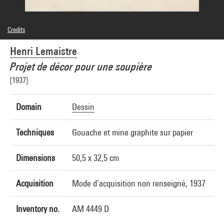
Credits
© droits réservés
Henri Lemaistre
Photo credits : Centre Pompidou, MNAM-CCI/Georges Meguerditchian/Dist.
GrandPalaisRmn
Projet de décor pour une soupière
Image reference : 4N70039
Image presentation :
[1937]
GrandPalaisRmnPhoto
Domain
Dessin
Techniques
Gouache et mine graphite sur papier
Dimensions
50,5 x 32,5 cm
Acquisition
Mode d’acquisition non renseigné, 1937
Inventory no.
AM 4449 D