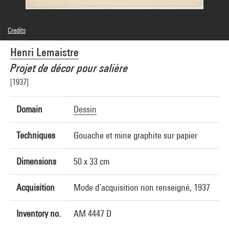
Credits
© droits réservés
Henri Lemaistre
Photo credits : Centre Pompidou, MNAM-CCI/Georges Meguerditchian/Dist.
GrandPalaisRmn
Projet de décor pour salière
Image reference : 4N70037
Image presentation :
[1937]
GrandPalaisRmnPhoto
Domain
Dessin
Techniques
Gouache et mine graphite sur papier
Dimensions
50 x 33 cm
Acquisition
Mode d’acquisition non renseigné, 1937
Inventory no.
AM 4447 D