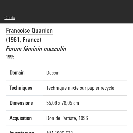
Credits
© Adagp, Paris
Françoise Quardon
Photo credits : Centre Pompidou, MNAM-CCI/Jean-Claude Planchet/Dist.
GrandPalaisRmn
(1961, France)
Image reference : 4R11899 [1996 CX 0699]
Forum féminin masculin
1995
Domain
Dessin
Techniques
Technique mixte sur papier recyclé
Dimensions
55,08 x 76,05 cm
Acquisition
Don de l'artiste, 1996