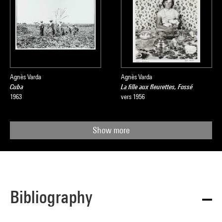
Agnès Varda
Agnès Varda
Cuba
La fille aux fleurettes, Fossé
1963
vers 1956
Show more
Bibliography