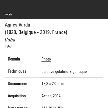
Credits
© Succession Agnès Varda
Agnès Varda
Photo credits : Centre Pompidou, MNAM-CCI/Georges Meguerditchian/Dist.
GrandPalaisRmn
(1928, Belgique - 2019, France)
Image reference : 4N68420
Image presentation :
Cuba
GrandPalaisRmnPhoto
1963
Domain
Photo
Techniques
Epreuve gélatino-argentique
Dimensions
18,3 x 23,9 cm
Acquisition
Achat, 2014