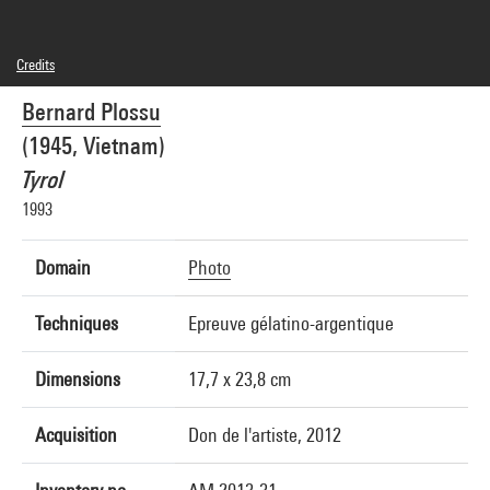
Credits
© Bernard Plossu
Bernard Plossu
Photo credits : Centre Pompidou, MNAM-CCI/Georges Meguerditchian/Dist.
GrandPalaisRmn
(1945, Vietnam)
Image reference : 4N62311
Image presentation :
Tyrol
GrandPalaisRmnPhoto
1993
Domain
Photo
Techniques
Epreuve gélatino-argentique
Dimensions
17,7 x 23,8 cm
Acquisition
Don de l'artiste, 2012