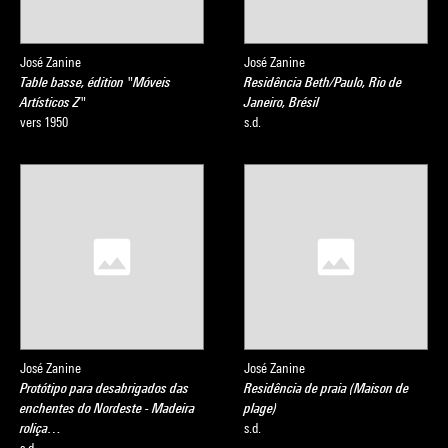
José Zanine
José Zanine
Table basse, édition "Móveis
Residência Beth/Paulo, Rio de
Artísticos Z"
Janeiro, Brésil
vers 1950
s.d.
José Zanine
José Zanine
Protótipo para desabrigados das
Residência de praia (Maison de
enchentes do Nordeste - Madeira
plage)
roliça…
s.d.