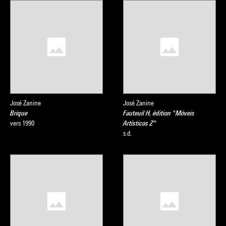
José Zanine
José Zanine
Brique
Fauteuil H, édition "Móveis
vers 1990
Artísticos Z"
s.d.