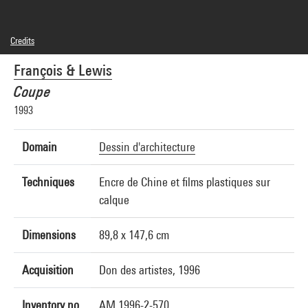
Credits
© Edouard François architecte & D. Lewis graphiste-designer
François & Lewis
Photo credits : Centre Pompidou, MNAM-CCI/Georges Meguerditchian/Dist.
GrandPalaisRmn
Coupe
Image reference : 4N22562
Image presentation :
1993
GrandPalaisRmnPhoto
Domain
Dessin d'architecture
Techniques
Encre de Chine et films plastiques sur
calque
Dimensions
89,8 x 147,6 cm
Acquisition
Don des artistes, 1996
Inventory no.
AM 1996-2-570