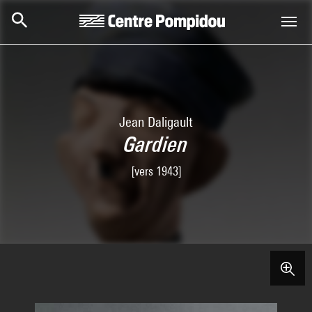
Skip to main content
Centre Pompidou
Jean Daligault
Gardien
[vers 1943]