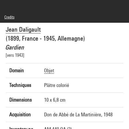
Credits
Caption : Visuel a usage documentaire exclusivement
Jean Daligault
Domaine public
Photo credits : Musée de la résistance et de la déportation de Besançon - Mairie de
(1899, France - 1945, Allemagne)
Besançon
Image reference : 5A05848
Gardien
[vers 1943]
Domain
Objet
Techniques
Plâtre colorié
Dimensions
10 x 6,8 cm
Acquisition
Don de Abbé de La Martinière, 1948