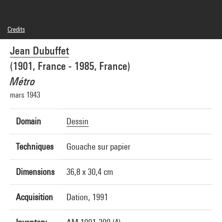
Credits
© Adagp, Paris
Jean Dubuffet
Photo credits : Centre Pompidou, MNAM-CCI/Philippe Migeat/Dist. GrandPalaisRmn
Image reference : 4R15469 [1991 CX 0337]
(1901, France - 1985, France)
Image presentation :
GrandPalaisRmnPhoto
Métro
mars 1943
Domain
Dessin
Techniques
Gouache sur papier
Dimensions
36,8 x 30,4 cm
Acquisition
Dation, 1991