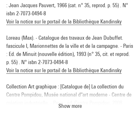
: Jean Jacques Pauvert, 1966 (cat. n° 35, reprod. p. 55) . N°
isbn 2-7073-0494-8
Voir la notice sur le portail de la Bibliothèque Kandinsky
Loreau (Max). - Catalogue des travaux de Jean Dubuffet.
fascicule I, Marionnettes de la ville et de la campagne. - Paris
: Ed. de Minuit (nouvelle édition), 1993 (n° 35, cit. et reprod.
p. 55) . N° isbn 2-7073-0494-8
Voir la notice sur le portail de la Bibliothèque Kandinsky
Collection Art graphique : [Catalogue de] La collection du
Centre Pompidou, Musée national d''art moderne - Centre de
création industrielle. - Paris : éd. Centre Pompidou, 2008
Show more
(sous la dir. d''Agnès de la Beaumelle) (cit. et reprod. coul. p.
238-239) . N° isbn 978-2-84426-371-1
Voir la notice sur le portail de la Bibliothèque Kandinsky