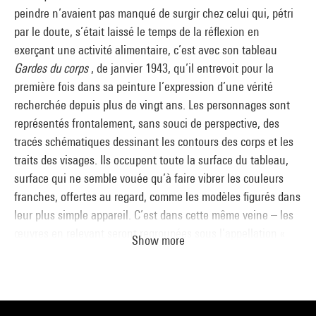
peindre n’avaient pas manqué de surgir chez celui qui, pétri
par le doute, s’était laissé le temps de la réflexion en
exerçant une activité alimentaire, c’est avec son tableau
Gardes du corps
, de janvier 1943, qu’il entrevoit pour la
première fois dans sa peinture l’expression d’une vérité
recherchée depuis plus de vingt ans. Les personnages sont
représentés frontalement, sans souci de perspective, des
tracés schématiques dessinant les contours des corps et les
traits des visages. Ils occupent toute la surface du tableau,
surface qui ne semble vouée qu’à faire vibrer les couleurs
franches, offertes au regard, comme les modèles figurés dans
leur plus simple appareil. C’est dans cette même veine – les
œuvres en relevant seront regroupées sous l’appellation «
Show more
Marionnettes de la ville et de la campagne » – que se
développe deux mois plus tard la série des gouaches du
Métro
, prévues à l’origine dans l’esprit de l’artiste pour
constituer un album sur ce thème. Découvrant ces gouaches