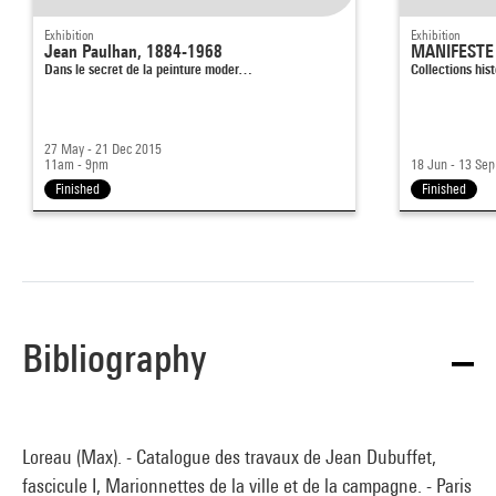
Exhibition
Exhibition
Jean Paulhan, 1884-1968
MANIFESTE
Dans le secret de la peinture moder…
Collections hi
27 May - 21 Dec 2015
11am - 9pm
18 Jun - 13 Se
Finished
Finished
Bibliography
Loreau (Max). - Catalogue des travaux de Jean Dubuffet,
fascicule I, Marionnettes de la ville et de la campagne. - Paris