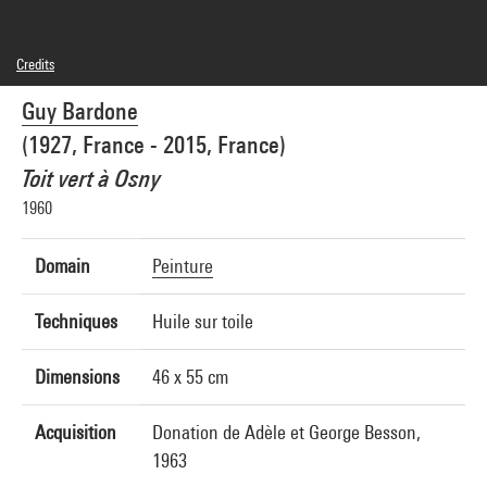
Credits
© Adagp, Paris
Guy Bardone
Photo credits : Pierre Guenat
Image reference : 5A05144
(1927, France - 2015, France)
Toit vert à Osny
1960
Domain
Peinture
Techniques
Huile sur toile
Dimensions
46 x 55 cm
Acquisition
Donation de Adèle et George Besson,
1963