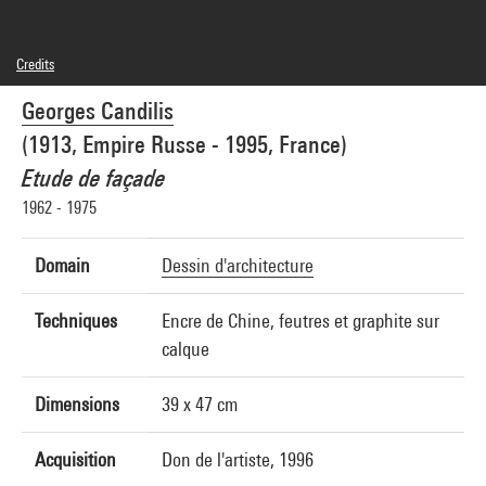
Credits
© Georges Candilis
Georges Candilis
Photo credits : Centre Pompidou, MNAM-CCI/Jean-Claude Planchet/Dist.
GrandPalaisRmn
(1913, Empire Russe - 1995, France)
Image reference : 4R13884 [1997 CX 3142]
Etude de façade
1962 - 1975
Domain
Dessin d'architecture
Techniques
Encre de Chine, feutres et graphite sur
calque
Dimensions
39 x 47 cm
Acquisition
Don de l'artiste, 1996