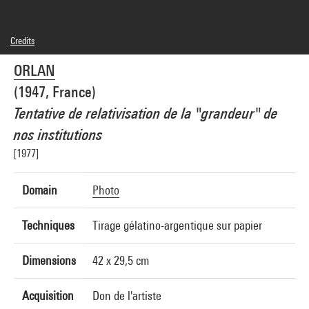
Credits
© Adagp, Paris
ORLAN
Photo credits : Centre Pompidou, MNAM-CCI/Philippe Migeat/Dist. GrandPalaisRmn
Image reference : 4N59136
(1947, France)
Image presentation :
GrandPalaisRmnPhoto
Tentative de relativisation de la "grandeur" de
nos institutions
[1977]
Domain
Photo
Techniques
Tirage gélatino-argentique sur papier
Dimensions
42 x 29,5 cm
Acquisition
Don de l'artiste