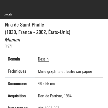
Credits
© Niki Charitable Art Foundation / Adagp, Paris
Niki de Saint Phalle
Photo credits : Centre Pompidou, MNAM-CCI/Jean-Claude Planchet/Dist.
GrandPalaisRmn
(1930, France - 2002, États-Unis)
Image reference : 4F50811 [2003 CX 0183]
Image presentation :
Maman
GrandPalaisRmnPhoto
[1971]
Domain
Dessin
Techniques
Mine graphite et feutre sur papier
Dimensions
46 x 55 cm
Acquisition
Don de l'artiste, 1984