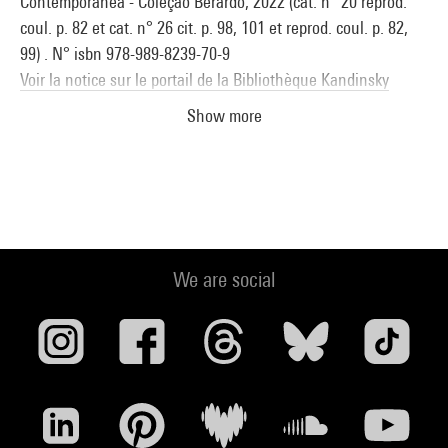
Contemporanea - Coleçao Berardo, 2022 (cat. n° 20 reprod.
coul. p. 82 et cat. n° 26 cit. p. 98, 101 et reprod. coul. p. 82,
99) . N° isbn 978-989-8239-70-9
Voir la notice sur le portail de la Bibliothèque Kandinsky
Show more
We are social