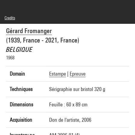
Credits
© Gérard Fromanger
Gérard Fromanger
Photo credits : Centre Pompidou, MNAM-CCI/Georges Meguerditchian/Dist.
GrandPalaisRmn
(1939, France - 2021, France)
Image reference : 4N02025
Image presentation :
BELGIQUE
GrandPalaisRmnPhoto
1968
Domain
Estampe
|
Epreuve
Techniques
Sérigraphie sur bristol 320 g
Dimensions
Feuille : 60 x 89 cm
Acquisition
Don de l'artiste, 2006