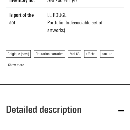
Inventory no.
AM 2006-81 (4)
Is part of the
LE ROUGE
set
Portfolio (Indissociable set of
artworks)
Belgique (pays)
Figuration narrative
Mai 68
affiche
coulure
Show more
Detailed description