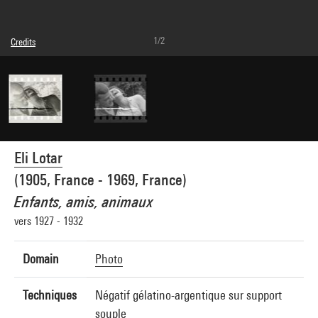
1/2
Credits
© Eli Lotar
Photo credits : Centre Pompidou, MNAM-CCI/Dist. GrandPalaisRmn
Image reference : 4G26975
Image presentation :
GrandPalaisRmnPhoto
Eli Lotar
(1905, France - 1969, France)
Enfants, amis, animaux
vers 1927 - 1932
Domain
Photo
Techniques
Négatif gélatino-argentique sur support
souple