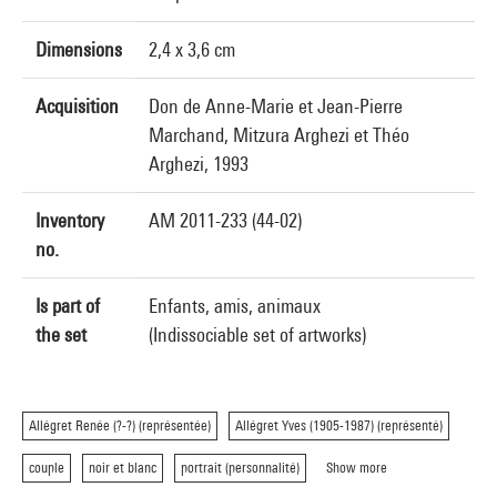
Dimensions
2,4 x 3,6 cm
Acquisition
Don de Anne-Marie et Jean-Pierre
Marchand, Mitzura Arghezi et Théo
Arghezi, 1993
Inventory
AM 2011-233 (44-02)
no.
Is part of
Enfants, amis, animaux
the set
(Indissociable set of artworks)
Allégret Renée (?-?) (représentée)
Allégret Yves (1905-1987) (représenté)
couple
noir et blanc
portrait (personnalité)
Show more