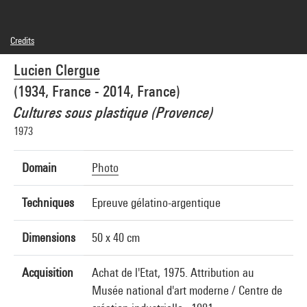
Credits
© Atelier Lucien Clergue / SAIF
Lucien Clergue
Photo credits : Centre Pompidou, MNAM-CCI/Georges Meguerditchian/Dist.
GrandPalaisRmn
(1934, France - 2014, France)
Image reference : 4N60218
Image presentation :
Cultures sous plastique (Provence)
GrandPalaisRmnPhoto
1973
Domain
Photo
Techniques
Epreuve gélatino-argentique
Dimensions
50 x 40 cm
Acquisition
Achat de l'Etat, 1975. Attribution au
Musée national d'art moderne / Centre de