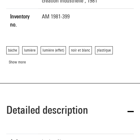
création industrielle , 1981
Inventory
AM 1981-399
no.
bâche
lumière
lumière (effet)
noir et blanc
plastique
Show more
Detailed description