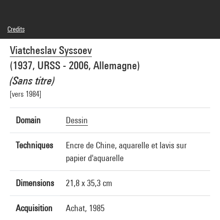
Credits
© droits réservés
Viatcheslav Syssoev
Photo credits : Centre Pompidou, MNAM-CCI/Georges Meguerditchian/Dist.
GrandPalaisRmn
(1937, URSS - 2006, Allemagne)
Image reference : 4N04598
Image presentation :
(Sans titre)
GrandPalaisRmnPhoto
[vers 1984]
Domain
Dessin
Techniques
Encre de Chine, aquarelle et lavis sur
papier d'aquarelle
Dimensions
21,8 x 35,3 cm
Acquisition
Achat, 1985