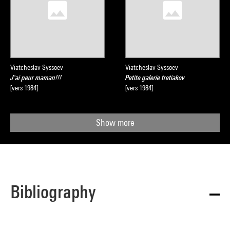
Viatcheslav Syssoev
Viatcheslav Syssoev
J'ai peur maman!!!
Petite galerie tretiakov
[vers 1984]
[vers 1984]
Show more
Bibliography