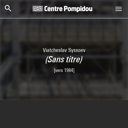
Skip to main content
Centre Pompidou
Viatcheslav Syssoev
(Sans titre)
[vers 1984]