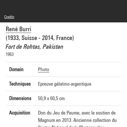
Credits
© René Burri / Magnum Photos
René Burri
Photo credits : Centre Pompidou, MNAM-CCI/Bertrand Prévost/Dist. GrandPalaisRmn
Image reference : 4N60321
(1933, Suisse - 2014, France)
Fort de Rohtas, Pakistan
1963
Domain
Photo
Techniques
Epreuve gélatino-argentique
Dimensions
50,9 x 60,5 cm
Acquisition
Don du Jeu de Paume, avec le soutien de
Magnum en 2013. Ancienne collection du