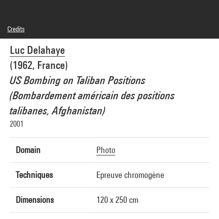
Credits
© Luc Delahaye
Luc Delahaye
Photo credits : Centre Pompidou, MNAM-CCI/Georges Meguerditchian/Dist.
GrandPalaisRmn
(1962, France)
Image reference : 4N04220
Image presentation :
US Bombing on Taliban Positions
GrandPalaisRmnPhoto
(Bombardement américain des positions
talibanes, Afghanistan)
2001
Domain
Photo
Techniques
Epreuve chromogène
Dimensions
120 x 250 cm