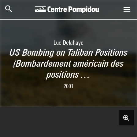
Skip to main content
Centre Pompidou
Luc Delahaye
US Bombing on Taliban Positions
(Bombardement américain des
positions …
2001