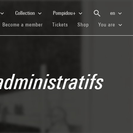
Collection
Pompidou+
en
(current)
(current)
(current)
Become a member
Tickets
Shop
You are
administratifs