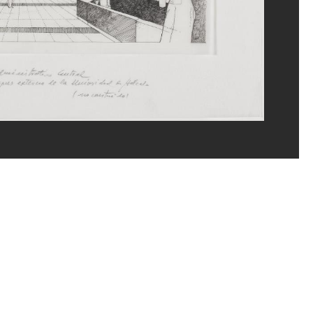
eat/Dist. GrandPalaisRmn