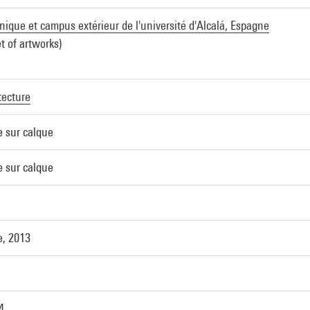
nique et campus extérieur de l'université d'Alcalá, Espagne
t of artworks)
tecture
e sur calque
e sur calque
e, 2013
4