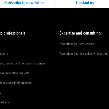
Subscribe to newsletter
Contact us
to professionals
Expertise and consulting
Formations pour entreprises
 events
Formations pour les collectivités territor
procurement and invitations to tender
d reproduction requests
tions and spinoff products
s
mediators