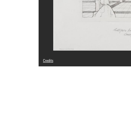
Credits
© Antonio Fernández Alba
Photo credits : Centre Pompidou, MNAM-CCI/Philippe Mig
Image reference : 4N26915
Image presentation :
GrandPalaisRmnPhoto