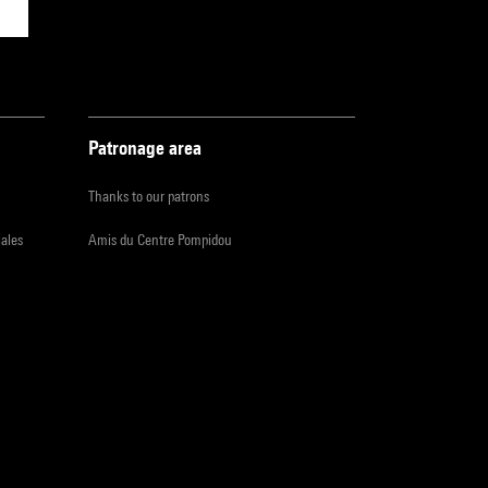
Patronage area
Thanks to our patrons
iales
Amis du Centre Pompidou