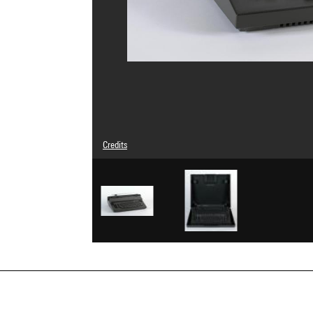
Credits
© Mario Bellini
Photo credits : Bertrand Prévost - Centre Pompidou, MNA
Image reference : 4N40816