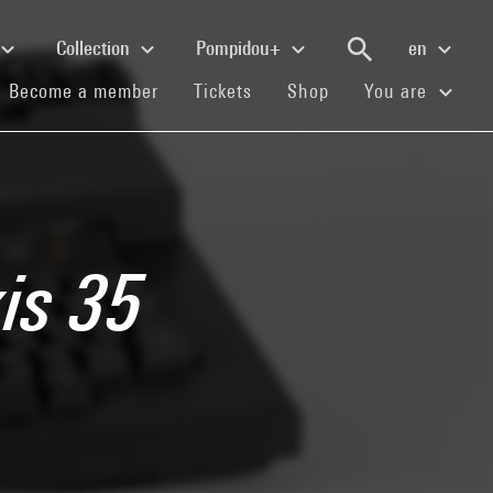
Collection
Pompidou+
en
(current)
(current)
(current)
Become a member
Tickets
Shop
You are
is 35