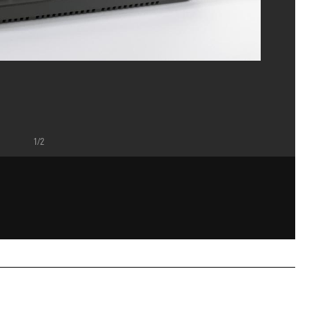
1/2
M-CCI