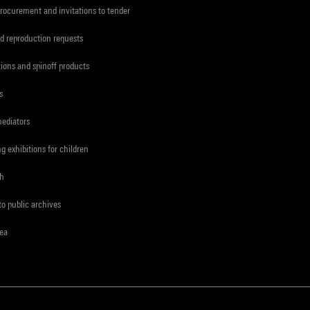
procurement and invitations to tender
d reproduction requests
tions and spinoff products
s
mediators
ng exhibitions for children
ch
to public archives
rea