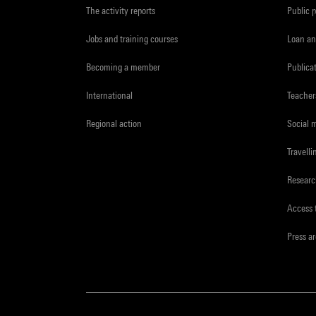
The activity reports
Public 
Jobs and training courses
Loan an
Becoming a member
Publica
International
Teacher
Regional action
Social 
Travelli
Resear
Access 
Press a