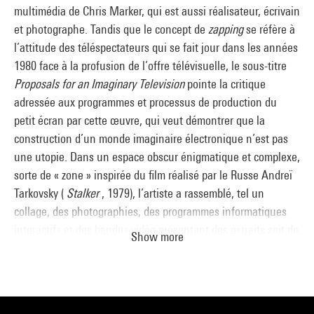
multimédia de Chris Marker, qui est aussi réalisateur, écrivain
et photographe. Tandis que le concept de
zapping
se réfère à
l’attitude des téléspectateurs qui se fait jour dans les années
1980 face à la profusion de l’offre télévisuelle, le sous-titre
Proposals for an Imaginary Television
pointe la critique
adressée aux programmes et processus de production du
petit écran par cette œuvre, qui veut démontrer que la
construction d’un monde imaginaire électronique n’est pas
une utopie. Dans un espace obscur énigmatique et complexe,
sorte de « zone » inspirée du film réalisé par le Russe Andreï
Tarkovsky (
Stalker
, 1979), l’artiste a rassemblé, tel un
collage, des photographies, des programmes informatiques
interactifs et des bandes vidéo présentant des extraits soit de
Show more
ses réalisations audiovisuelles tournées dans divers lieux,
soit de programmes télévisés. Faisant œuvre de pionnier
dans sa façon d’associer art et technologie, Chris Marker a
créé de nouvelles images numériques et en a modifié