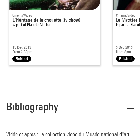
Cinema/Video
Cinema/Video
L’Héritage de la chouette (tv show)
Le Mystère
Is part of
Planète Marker
Is part of
Planè
15 Dec 2013
9 Dec 2013
From 2:30pm
From 8pm
Finished
Finished
Bibliography
Vidéo et après : La collection vidéo du Musée national d''art