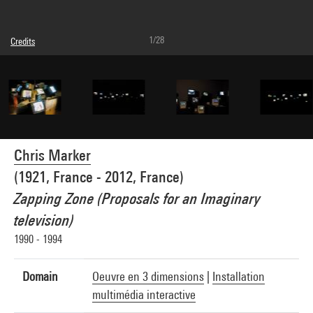
1/28
Credits
Caption : Vue de l'installation dans l'exposition "Passages de l'image", Musée
national d'art moderne, Centre Pompidou, galeries contemporaines, 19 septembre -
18 novembre 1990
Photo : Erwan Huon
Photo credits : Centre Pompidou, MNAM-CCI/Dist. GrandPalaisRmn
Image reference : 5A08018
Chris Marker
(1921, France - 2012, France)
Zapping Zone (Proposals for an Imaginary
television)
1990 - 1994
Domain
Oeuvre en 3 dimensions
|
Installation
multimédia interactive