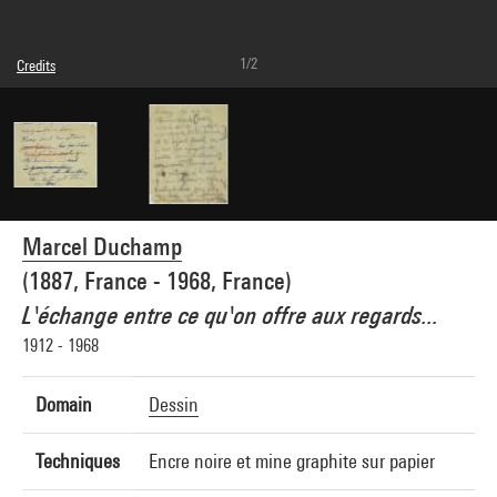
1/2
Credits
Caption : Verso
© Association Marcel Duchamp / Adagp, Paris
Photo credits : Jacques Faujour - Centre Pompidou, MNAM-CCI
Image reference : 4F51619 [1999 CX 0949 V]
Marcel Duchamp
(1887, France - 1968, France)
L'échange entre ce qu'on offre aux regards...
1912 - 1968
Domain
Dessin
Techniques
Encre noire et mine graphite sur papier