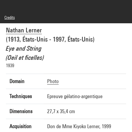
Credits
© Kiyoko Lerner / Adagp, Paris
Nathan Lerner
Photo credits : Centre Pompidou, MNAM-CCI/Philippe Migeat/Dist. GrandPalaisRmn
Image reference : 4R00071 [2000 CX 0207]
(1913, États-Unis - 1997, États-Unis)
Eye and String
(Oeil et ficelles)
1939
Domain
Photo
Techniques
Epreuve gélatino-argentique
Dimensions
27,7 x 35,4 cm
Acquisition
Don de Mme Kiyoko Lerner, 1999