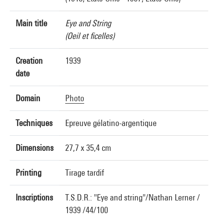
Main title
Eye and String
(Oeil et ficelles)
Creation
1939
date
Domain
Photo
Techniques
Epreuve gélatino-argentique
Dimensions
27,7 x 35,4 cm
Printing
Tirage tardif
Inscriptions
T.S.D.R.: "Eye and string"/Nathan Lerner /
1939 /44/100