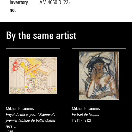
Inventory
AM 4660 D (22)
no.
By the same artist
Mikhail F. Larionov
Mikhail F. Larionov
Projet de décor pour "Kikimora",
Portrait de femme
premier tableau du ballet Contes
[1911 - 1912]
russ…