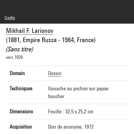
Credits
© droits réservés
Mikhail F. Larionov
Photo credits : Centre Pompidou, MNAM-CCI/Audrey Laurans/Dist. GrandPalaisRmn
Image reference : 4N86198
(1881, Empire Russe - 1964, France)
Image presentation :
GrandPalaisRmnPhoto
(Sans titre)
vers 1928
Domain
Dessin
Techniques
Gouache au pochoir sur papier
boucher
Dimensions
Feuille : 32,5 x 25,2 cm
Acquisition
Don de anonyme, 1972