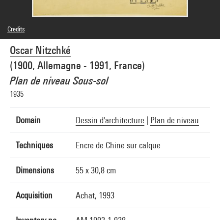
Credits
Frédérique Nitzschké Groen
Oscar Nitzchké
Photo credits : Hélène Mauri - Centre Pompidou, MNAM-CCI
Image reference : 4N35178
(1900, Allemagne - 1991, France)
Image presentation :
GrandPalaisRmnPhoto
Plan de niveau Sous-sol
1935
Domain
Dessin d'architecture
|
Plan de niveau
Techniques
Encre de Chine sur calque
Dimensions
55 x 30,8 cm
Acquisition
Achat, 1993