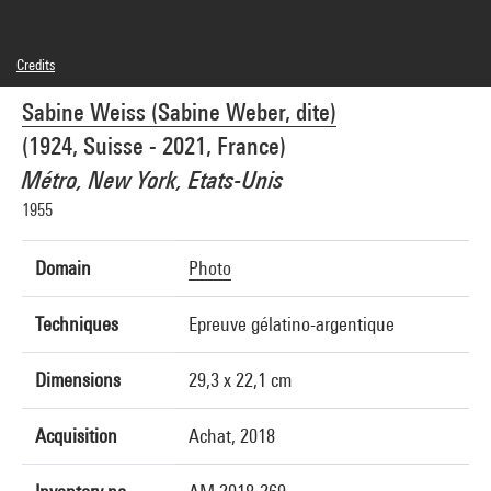
Credits
© SAIF
Sabine Weiss (Sabine Weber, dite)
Photo credits : Centre Pompidou, MNAM-CCI/Philippe Migeat/Dist. GrandPalaisRmn
Image reference : 4N86408
(1924, Suisse - 2021, France)
Image presentation :
GrandPalaisRmnPhoto
Métro, New York, Etats-Unis
1955
Domain
Photo
Techniques
Epreuve gélatino-argentique
Dimensions
29,3 x 22,1 cm
Acquisition
Achat, 2018