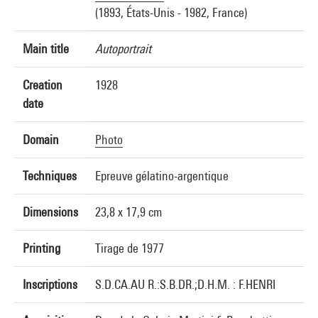
(1893, États-Unis - 1982, France)
Main title
Autoportrait
Creation
1928
date
Domain
Photo
Techniques
Epreuve gélatino-argentique
Dimensions
23,8 x 17,9 cm
Printing
Tirage de 1977
Inscriptions
S.D.CA.AU R.:S.B.DR.;D.H.M. : F.HENRI