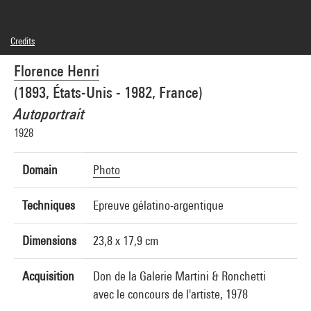
Credits
© Archive Florence Henri / Galleria Martini & Ronchetti, Gênes
Florence Henri
Photo credits : Centre Pompidou, MNAM-CCI/Guy Carrard/Dist. GrandPalaisRmn
Image reference : 4N51871
(1893, États-Unis - 1982, France)
Image presentation :
GrandPalaisRmnPhoto
Autoportrait
1928
Domain
Photo
Techniques
Epreuve gélatino-argentique
Dimensions
23,8 x 17,9 cm
Acquisition
Don de la Galerie Martini & Ronchetti
avec le concours de l'artiste, 1978